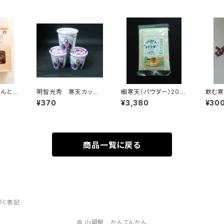
んとう
明智光秀 寒天カップ
細寒天（パウダー）200
飲む寒
らーめん
g
味）
¥370
¥3,380
¥30
商品一覧に戻る
づく表記
© 山岡駅 かんてんかん