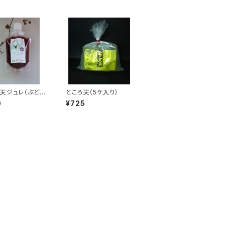
天ジュレ（ぶどう
ところ天（5ケ入り）
0
¥725