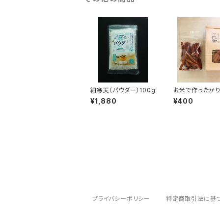
細寒天（パウダー）100g
お米で作ったかり
（黒糖）
¥1,880
¥400
プライバシーポリシー
特定商取引法に基