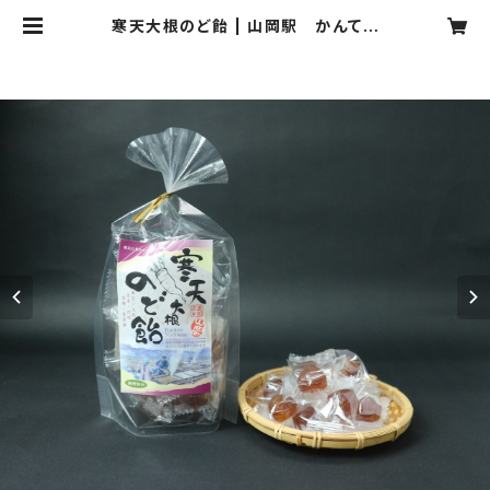
寒天大根のど飴 | 山岡駅 かんてん
かん