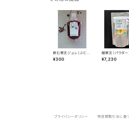
飲む寒天ジュレ（ぶどう
細寒天（パウダー）
味）
g
¥300
¥7,230
プライバシーポリシー
特定商取引法に基