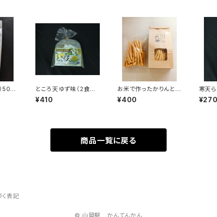
500
ところ天ゆず味（2食入
お米で作ったかりんとう
寒天ら
り）
（白糖）
つ味（
¥410
¥400
¥27
商品一覧に戻る
づく表記
© 山岡駅 かんてんかん