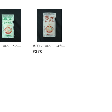
ーめん とんこ
寒天らーめん しょうゆ
57カロリー）
味（31カロリー）
0
¥270